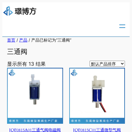
跳
至
内
容
首页
/
产品
/ 产品已标记为“三通阀”
三通阀
显示所有 13 结果
JQF0815A01三通气阀电磁阀
JQF0815C01三通微型气阀