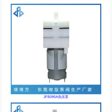
JFB395A负压泵