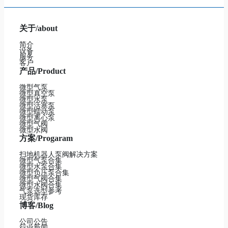
关于/about
简介
设备
服务
客户
产品/Product
微型气泵
微型真空泵
微型水泵
微型活塞泵
微型蠕动泵
微型离心泵
微型气阀
微型水阀
方案/Progaram
扫地机器人泵阀解决方案
微型气泵合集
微型水泵合集
微型负压泵合集
微型气阀合集
微型水阀合集
气泵选型参考
现货库存
博客/Blog
公司公告
行业新闻