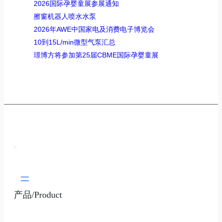
2026国际孕婴童展参展通知
擦窗机器人喷水水泵
2026年AWE中国家电及消费电子博览会
10到15L/min微型气泵汇总
璟博方将参加第25届CBME国际孕婴童展
璟博方/About
产品/Product