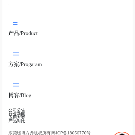
璟博方/About
产品/Product
方案/Progaram
博客/Blog
公司公告
行业新闻
应用方案
产品对比
东莞璟博方@版权所有|粤ICP备18056770号