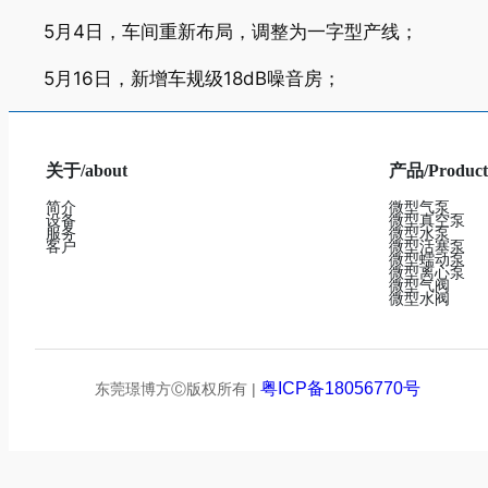
5月4日，车间重新布局，调整为一字型产线；
5月16日，新增车规级18dB噪音房；
关于/about
产品/Product
简介
微型气泵
设备
微型真空泵
服务
微型水泵
客户
微型活塞泵
微型蠕动泵
微型离心泵
微型气阀
微型水阀
粤ICP备18056770号
东莞璟博方Ⓒ版权所有 |