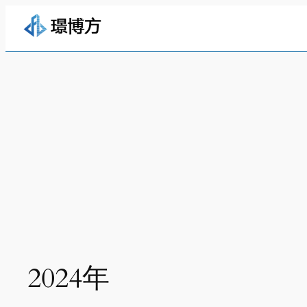
跳
至
内
容
2024年