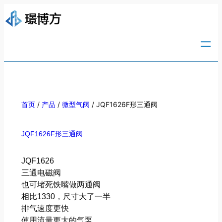
/
/
/ JQF1626F形三通阀
首页
产品
微型气阀
JQF1626F形三通阀
JQF1626
三通电磁阀
也可堵死铁嘴做两通阀
相比1330，尺寸大了一半
排气速度更快
使用流量更大的气泵