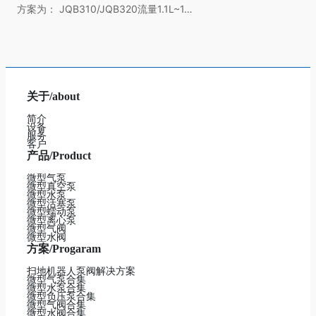
方案为： JQB310/JQB320流量1.1L~1…
关于/about
简介
设备
服务
客户
产品/Product
微型气泵
微型真空泵
微型水泵
微型活塞泵
微型蠕动泵
微型离心泵
微型气阀
微型水阀
方案/Progaram
扫地机器人泵阀解决方案
微型气泵合集
微型水泵合集
微型负压泵合集
微型气阀合集
微型水阀合集