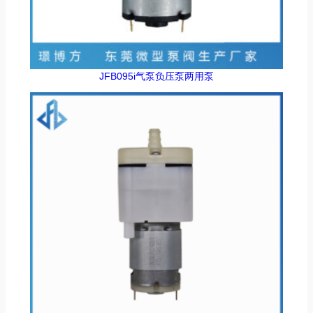
JFB095i气泵负压泵两用泵