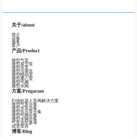
关于/about
简介
设备
服务
客户
产品/Product
微型气泵
微型真空泵
微型水泵
微型活塞泵
微型蠕动泵
微型离心泵
微型气阀
微型水阀
方案/Progaram
扫地机器人泵阀解决方案
微型气泵合集
微型水泵合集
微型负压泵合集
微型气阀合集
微型水阀合集
气泵选型参考
现货库存
博客/Blog