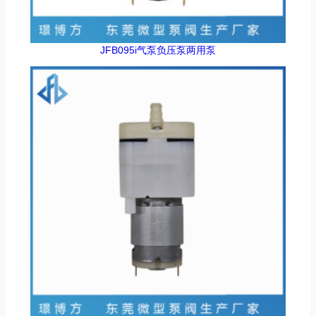
JFB095i气泵负压泵两用泵