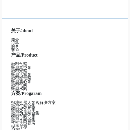
关于/about
简介
设备
服务
客户
产品/Product
微型气泵
微型真空泵
微型水泵
微型活塞泵
微型蠕动泵
微型离心泵
微型气阀
微型水阀
方案/Progaram
扫地机器人泵阀解决方案
微型气泵合集
微型水泵合集
微型负压泵合集
微型气阀合集
微型水阀合集
气泵选型参考
现货库存